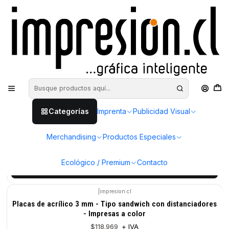
Inicio
Productos Especiales
Acrílicos
|
impresion.cl
Placas de acrílico 3 mm con distanciadores - Impresa a
color
$30.390
+ IVA
desde
Ver Opciones
Categorías
Imprenta
Publicidad Visual
|
impresion.cl
Placas de acrílico 5 mm con distanciadores - Impresa a
color
Merchandising
Productos Especiales
$30.666
+ IVA
desde
Ecológico / Premium
Contacto
Ver Opciones
|
impresion.cl
Placas de acrílico 3 mm - Tipo sandwich con distanciadores
- Impresas a color
$118.969
+ IVA