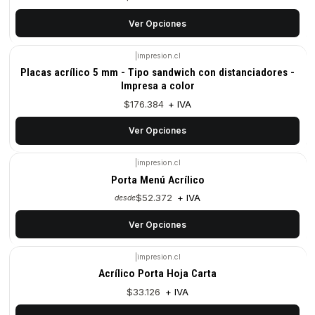
Ver Opciones
|
impresion.cl
Placas acrílico 5 mm - Tipo sandwich con distanciadores -
Impresa a color
$176.384
+ IVA
Ver Opciones
|
impresion.cl
Porta Menú Acrílico
$52.372
+ IVA
desde
Ver Opciones
|
impresion.cl
Acrílico Porta Hoja Carta
$33.126
+ IVA