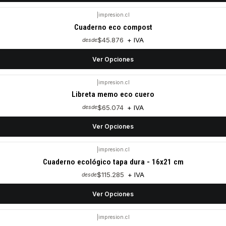
|
impresion.cl
Cuaderno eco compost
$45.876
+ IVA
desde
Ver Opciones
|
impresion.cl
Libreta memo eco cuero
$65.074
+ IVA
desde
Ver Opciones
|
impresion.cl
Cuaderno ecológico tapa dura - 16x21 cm
$115.285
+ IVA
desde
Ver Opciones
|
impresion.cl