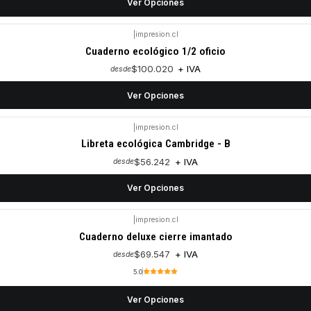
Ver Opciones
|
impresion.cl
Cuaderno ecológico 1/2 oficio
$100.020
+ IVA
desde
Ver Opciones
|
impresion.cl
Libreta ecológica Cambridge - B
$56.242
+ IVA
desde
Ver Opciones
|
impresion.cl
Cuaderno deluxe cierre imantado
$69.547
+ IVA
desde
5.0
Ver Opciones