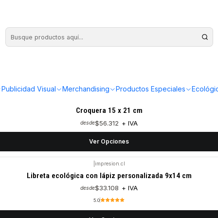
|
impresion.cl
Cuaderno corporativo 14x20 cm
$100.477
+ IVA
desde
Ver Opciones
Publicidad Visual
Merchandising
Productos Especiales
Ecológi
|
impresion.cl
Croquera 15 x 21 cm
$56.312
+ IVA
desde
Ver Opciones
|
impresion.cl
Libreta ecológica con lápiz personalizada 9x14 cm
$33.108
+ IVA
desde
5.0