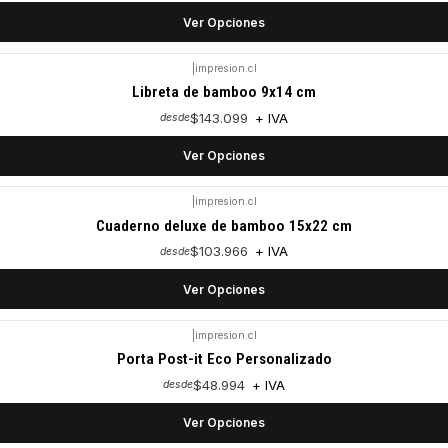
Ver Opciones
|
impresion.cl
Libreta de bamboo 9x14 cm
$143.099
+ IVA
desde
Ver Opciones
|
impresion.cl
Cuaderno deluxe de bamboo 15x22 cm
$103.966
+ IVA
desde
Ver Opciones
|
impresion.cl
Porta Post-it Eco Personalizado
$48.994
+ IVA
desde
Ver Opciones