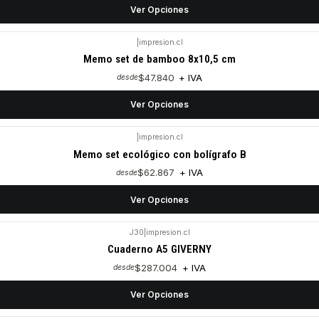
Ver Opciones
|
impresion.cl
Memo set de bamboo 8x10,5 cm
$47.840
+ IVA
desde
Ver Opciones
|
impresion.cl
Memo set ecológico con bolígrafo B
$62.867
+ IVA
desde
Ver Opciones
J30
|
impresion.cl
Cuaderno A5 GIVERNY
$287.004
+ IVA
desde
Ver Opciones