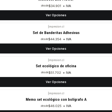
$34.901
+ IVA
desde
Ver Opciones
|
impresion.cl
Set de Banderitas Adhesivas
$44.354
+ IVA
desde
Ver Opciones
|
impresion.cl
Set ecológico de oficina
$51.702
+ IVA
desde
Ver Opciones
|
impresion.cl
Memo set ecológico con bolígrafo A
$46.025
+ IVA
desde