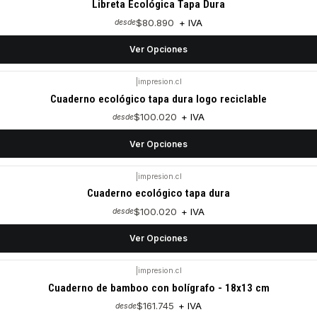
Libreta Ecológica Tapa Dura
$80.890
+ IVA
desde
Ver Opciones
|
impresion.cl
Cuaderno ecológico tapa dura logo reciclable
$100.020
+ IVA
desde
Ver Opciones
|
impresion.cl
Cuaderno ecológico tapa dura
$100.020
+ IVA
desde
Ver Opciones
|
impresion.cl
Cuaderno de bamboo con bolígrafo - 18x13 cm
$161.745
+ IVA
desde