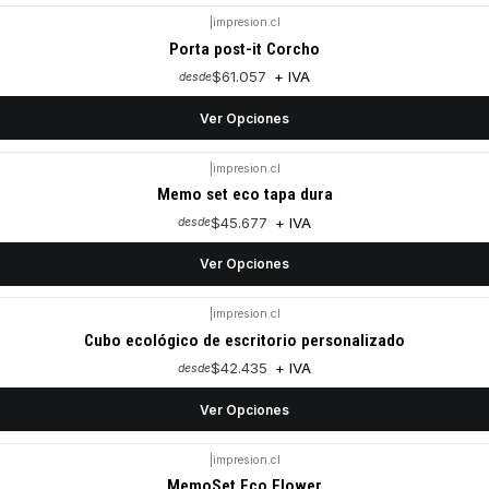
|
impresion.cl
Porta post-it Corcho
$61.057
+ IVA
desde
Ver Opciones
|
impresion.cl
Memo set eco tapa dura
$45.677
+ IVA
desde
Ver Opciones
|
impresion.cl
Cubo ecológico de escritorio personalizado
$42.435
+ IVA
desde
Ver Opciones
|
impresion.cl
MemoSet Eco Flower