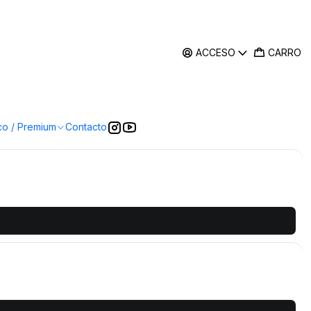
ACCESO
CARRO
co / Premium
Contacto