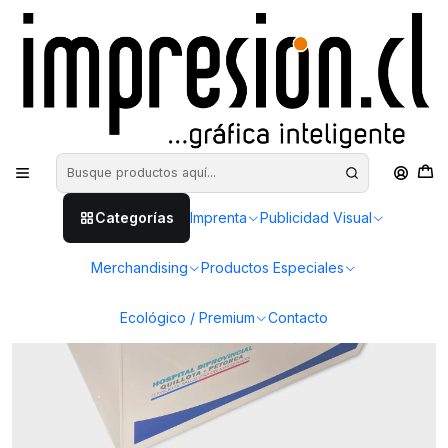
Inicio
Productos Especiales
Acrílicos
Buzón Acrílico Blanco Mod. P4
Categorías
Imprenta
Publicidad Visual
Merchandising
Productos Especiales
Ecológico / Premium
Contacto