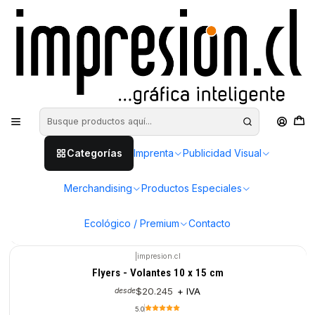
Inicio
Imprenta
Flyers y folletos
|
impresion.cl
Flyers - Volantes 14 x 21 cm - (media carta)
$21.835
+ IVA
desde
5.0
Ver Opciones
Categorías
Imprenta
Publicidad Visual
|
impresion.cl
Flyers - Volantes eco kraft 10 x 15 cm
Merchandising
Productos Especiales
$20.245
+ IVA
desde
Ecológico / Premium
Contacto
Ver Opciones
|
impresion.cl
Flyers - Volantes 10 x 15 cm
$20.245
+ IVA
desde
5.0