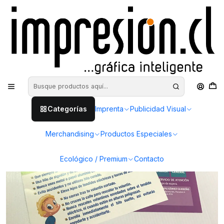
Inicio
Imprenta
Flyers y folletos
Flyers - Volantes 10 x 15 cm
Categorías
Imprenta
Publicidad Visual
Merchandising
Productos Especiales
Ecológico / Premium
Contacto