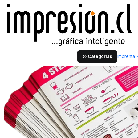
Inicio
Imprenta
Flyers y folletos
Afiches tamaño 31,5x47 cm
Categorías
Imprenta