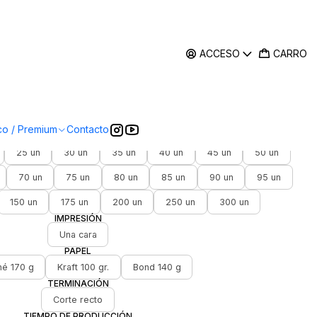
ACCESO
CARRO
|
s tamaño 31,5x47 cm
5.0
3 reseñas
co / Premium
Contacto
CANTIDAD
25 un
30 un
35 un
40 un
45 un
50 un
70 un
75 un
80 un
85 un
90 un
95 un
150 un
175 un
200 un
250 un
300 un
IMPRESIÓN
Una cara
PAPEL
é 170 g
Kraft 100 gr.
Bond 140 g
TERMINACIÓN
Corte recto
TIEMPO DE PRODUCCIÓN