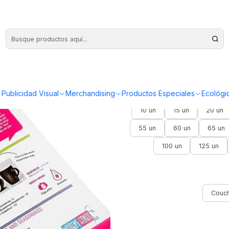
Afiche
Publicidad Visual
Merchandising
Productos Especiales
Ecológi
10 un
15 un
20 un
55 un
60 un
65 un
100 un
125 un
Couch