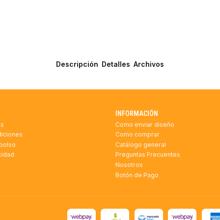
Descripción
Detalles
Archivos
INFORMACIÓN
as
Como enviar diseño
diciones
Como comprar
mbolso
Catálogo general
acidad
Preguntas Frecuentes
Nosotros
Botón de Pago