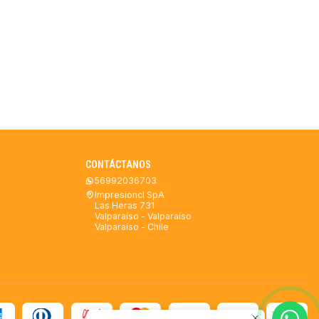
CONTÁCTANOS
56992036703
Impresioncl SpA
Las Heras 731
Valparaíso - Valparaíso
Valparaíso - Chile