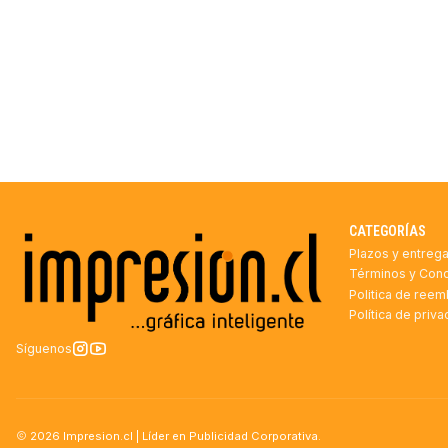
CATEGORÍAS
Plazos y entreg
Términos y Con
Politica de ree
Política de priv
Síguenos
2026 Impresion.cl | Líder en Publicidad Corporativa.