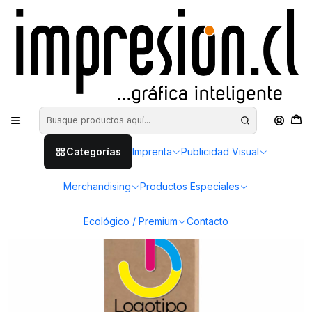
Inicio
Merchandising
Lápices corporativos
Set 6 lápices de colores
Categorías
Imprenta
Publicidad Visual
Merchandising
Productos Especiales
Ecológico / Premium
Contacto