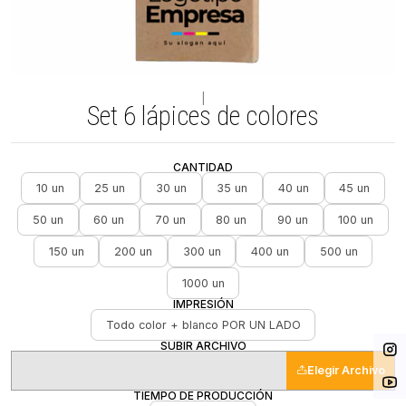
|
Set 6 lápices de colores
CANTIDAD
10 un
25 un
30 un
35 un
40 un
45 un
50 un
60 un
70 un
80 un
90 un
100 un
150 un
200 un
300 un
400 un
500 un
1000 un
IMPRESIÓN
Todo color + blanco POR UN LADO
SUBIR ARCHIVO
Elegir Archivo
TIEMPO DE PRODUCCIÓN