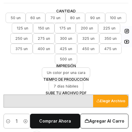
CANTIDAD
50 un
60 un
70 un
80 un
90 un
100 un
125 un
150 un
175 un
200 un
225 un
250 un
275 un
300 un
325 un
350 un
375 un
400 un
425 un
450 un
475 un
500 un
IMPRESIÓN
Un color por una cara
TIEMPO DE PRODUCCIÓN
7 días hábiles
SUBE TU ARCHIVO PDF
Elegir Archivo
Comprar Ahora
Agregar Al Carro
Cantidad