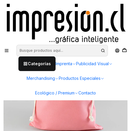
Inicio
Merchandising
Bolsas
Saquito de algodón rosado - 40x30 (cm)
Categorías
Imprenta
Publicidad Visual
Merchandising
Productos Especiales
Ecológico / Premium
Contacto