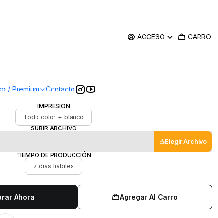
ACCESO
CARRO
|
ller pen Endeavor
CANTIDAD
co / Premium
Contacto
0 un
20 un
30 un
40 un
50 un
IMPRESIÓN
Todo color + blanco
SUBIR ARCHIVO
Elegir Archivo
TIEMPO DE PRODUCCIÓN
7 días hábiles
rar Ahora
Agregar Al Carro