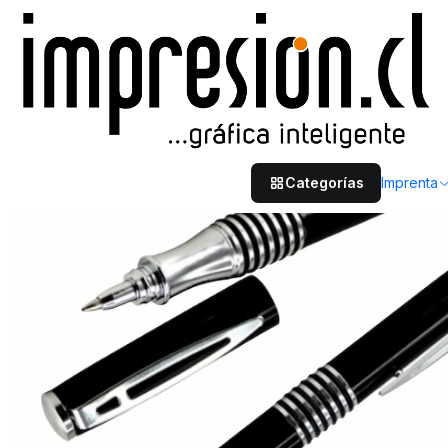
Inicio
Merchandising
Lápices corporativos
Roller pen Endeavor
Categorías
Imprenta