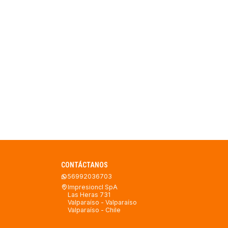
CONTÁCTANOS
56992036703
Impresioncl SpA
Las Heras 731
Valparaíso - Valparaíso
Valparaíso - Chile