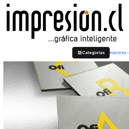
Inicio
Productos Especiales
Señaléticas
Placas de aluminio compues
Categorías
Imprenta