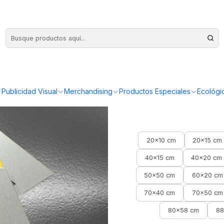
to 3 mm personalizadas
Placas de 
Publicidad Visual
Merchandising
Productos Especiales
Ecológi
20x10 cm
20x15 cm
40x15 cm
40x20 cm
50x50 cm
60x20 cm
70x40 cm
70x50 cm
80x58 cm
88