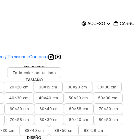
ACCESO
CARRO
|
aluminio compuesto 3 mm
personalizadas
co / Premium
Contacto
IMPRESIÓN
Todo color por un lado
TAMAÑO
20x20 cm
30x15 cm
30x20 cm
30x30 cm
40x30 cm
40x40 cm
50x20 cm
50x30 cm
60x30 cm
60x40 cm
60x58 cm
70x30 cm
70x58 cm
80x30 cm
80x40 cm
80x50 cm
x30 cm
88x40 cm
88x50 cm
88x58 cm
DISEÑO