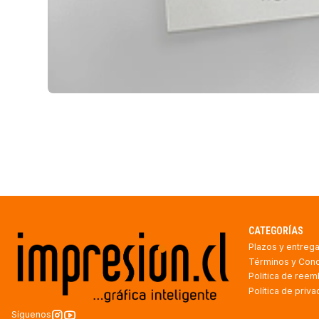
CATEGORÍAS
Plazos y entreg
Términos y Con
Politica de ree
Política de priv
Síguenos