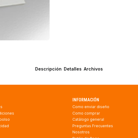
Descripción
Detalles
Archivos
INFORMACIÓN
as
Como enviar diseño
diciones
Como comprar
mbolso
Catálogo general
acidad
Preguntas Frecuentes
Nosotros