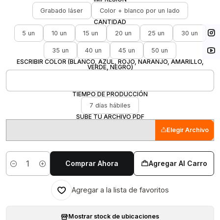
Grabado láser
Color + blanco por un lado
CANTIDAD
5 un
10 un
15 un
20 un
25 un
30 un
35 un
40 un
45 un
50 un
ESCRIBIR COLOR (BLANCO, AZUL, ROJO, NARANJO, AMARILLO,
VERDE, NEGRO)
TIEMPO DE PRODUCCIÓN
7 días hábiles
SUBE TU ARCHIVO PDF
Elegir Archivo
Comprar Ahora
Agregar Al Carro
Cantidad
Agregar a la lista de favoritos
Mostrar stock de ubicaciones