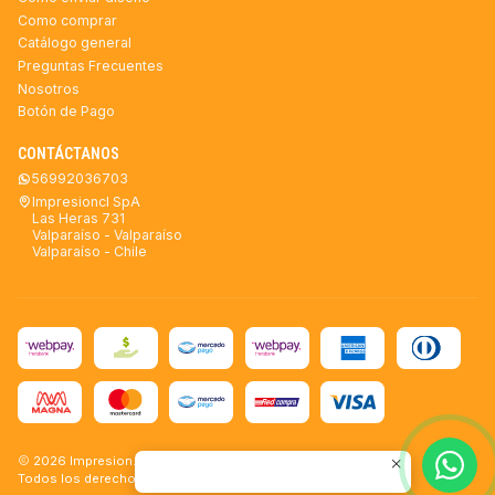
Como comprar
Catálogo general
Preguntas Frecuentes
Nosotros
Botón de Pago
CONTÁCTANOS
56992036703
Impresioncl SpA
Las Heras 731
Valparaíso - Valparaíso
Valparaíso - Chile
2026 Impresion.cl | Líder en Publicidad Corporativa.
Todos los derechos reservados.
Desarrollado por Jumpseller
.