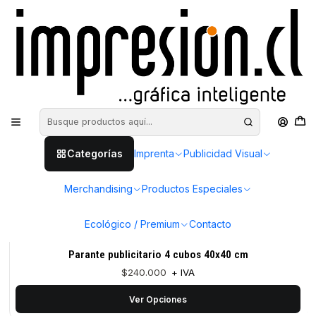
Inicio
Publicidad Visual
Parantes
E9
|
impresion.cl
Parante Modular 4 cuerpos Eco Trovicel
$250.000
+ IVA
Ver Opciones
E9B
|
impresion.cl
Categorías
Imprenta
Publicidad Visual
Parante Modular 3 cuerpos Eco Trovicel
$192.000
+ IVA
Merchandising
Productos Especiales
Ver Opciones
Ecológico / Premium
Contacto
E15
|
impresion.cl
Parante publicitario 4 cubos 40x40 cm
$240.000
+ IVA
Ver Opciones