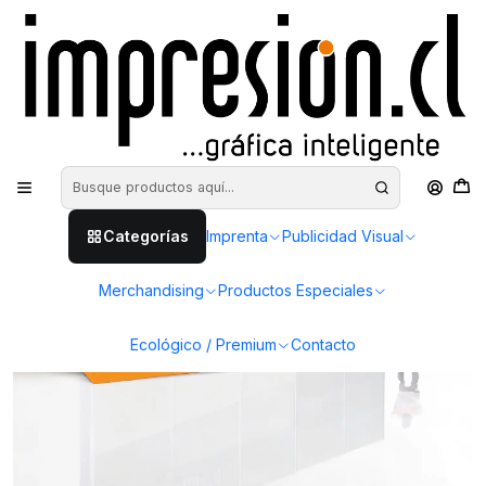
Inicio
Publicidad Visual
Panel Araña
Panel araña textil 5 cuerpos
Categorías
Imprenta
Publicidad Visual
Merchandising
Productos Especiales
Ecológico / Premium
Contacto