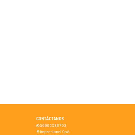
CONTÁCTANOS
56992036703
Impresioncl SpA