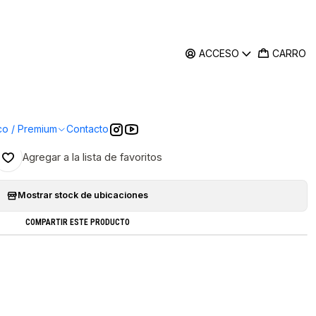
ACCESO
CARRO
|
r de Calidad del Aire
rar Ahora
Agregar Al Carro
co / Premium
Contacto
Agregar a la lista de favoritos
Mostrar stock de ubicaciones
COMPARTIR ESTE PRODUCTO