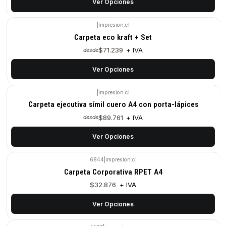
Ver Opciones
|
Impresion.cl
Carpeta eco kraft + Set
$71.239
+ IVA
desde
Ver Opciones
|
impresion.cl
Carpeta ejecutiva símil cuero A4 con porta-lápices
$89.761
+ IVA
desde
Ver Opciones
6844
|
impresion.cl
Carpeta Corporativa RPET A4
$32.876
+ IVA
Ver Opciones