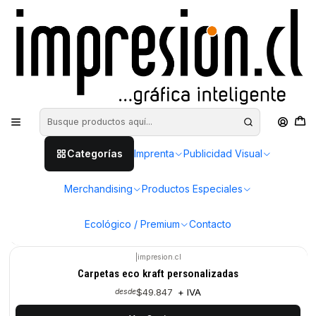
Inicio
Imprenta
Carpetas corporativas
|
Impresion.cl
Carpetas oficio personalizadas
$102.044
+ IVA
desde
Ver Opciones
|
impresion.cl
Categorías
Imprenta
Publicidad Visual
Carpetas corporativas tamaño carta
$60.192
+ IVA
desde
Merchandising
Productos Especiales
5.0
Ecológico / Premium
Contacto
Ver Opciones
|
impresion.cl
Carpetas eco kraft personalizadas
$49.847
+ IVA
desde