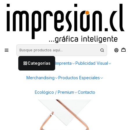
Inicio
Merchandising
Galvanos
Galvano Encobrizado de Cristal "Claim"
Categorías
Imprenta
Publicidad Visual
Merchandising
Productos Especiales
Ecológico / Premium
Contacto