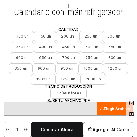
|
Calendario con imán refrigerador
CANTIDAD
100 un
150 un
200 un
250 un
300 un
350 un
400 un
450 un
500 un
550 un
600 un
650 un
700 un
750 un
800 un
850 un
900 un
950 un
1000 un
1250 un
1500 un
1750 un
2000 un
TIEMPO DE PRODUCCIÓN
7 días hábiles
SUBE TU ARCHIVO PDF
Elegir Archivo
Comprar Ahora
Agregar Al Carro
Cantidad