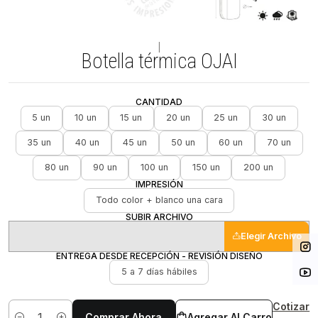
|
Botella térmica OJAI
CANTIDAD
5 un
10 un
15 un
20 un
25 un
30 un
35 un
40 un
45 un
50 un
60 un
70 un
80 un
90 un
100 un
150 un
200 un
IMPRESIÓN
Todo color + blanco una cara
SUBIR ARCHIVO
Elegir Archivo
ENTREGA DESDE RECEPCIÓN - REVISIÓN DISEÑO
5 a 7 días hábiles
Cotizar
Comprar Ahora
Agregar Al Carro