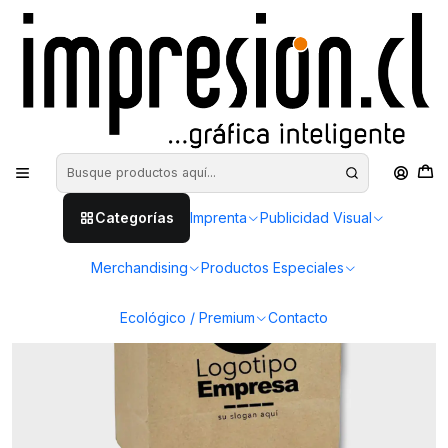
Inicio
Merchandising
Bolsas
Bolsa de papel - 15 x 20 x 10 cm
Categorías
Imprenta
Publicidad Visual
Merchandising
Productos Especiales
Ecológico / Premium
Contacto