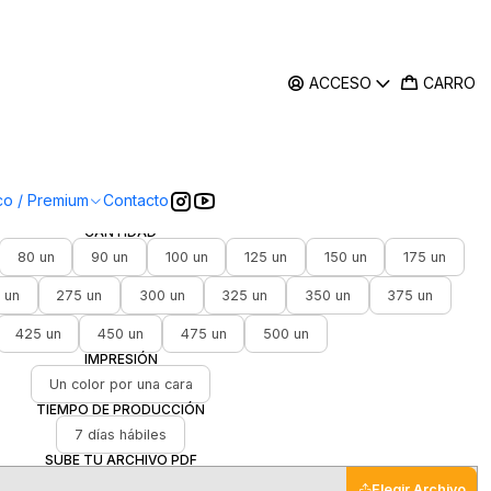
ACCESO
CARRO
|
godón roja 170 gr 42x38 cm
personalizada
co / Premium
Contacto
CANTIDAD
80 un
90 un
100 un
125 un
150 un
175 un
 un
275 un
300 un
325 un
350 un
375 un
425 un
450 un
475 un
500 un
IMPRESIÓN
Un color por una cara
TIEMPO DE PRODUCCIÓN
7 días hábiles
SUBE TU ARCHIVO PDF
Elegir Archivo