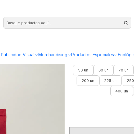
personalizada
Bolsa de al
Publicidad Visual
Merchandising
Productos Especiales
Ecológi
50 un
60 un
70 un
200 un
225 un
250
400 un