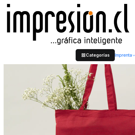
Inicio
Merchandising
Bolsas
Bolsa de algodón roja 170 gr 42x38 cm 
Categorías
Imprenta