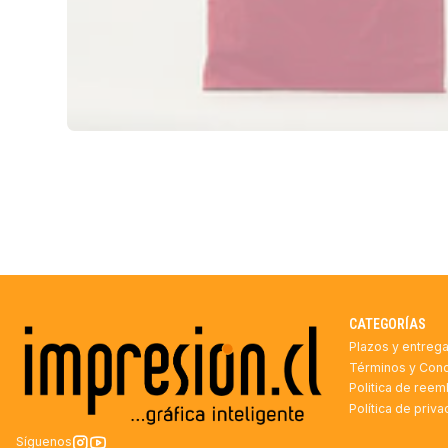
CATEGORÍAS
Plazos y entreg
Términos y Con
Politica de ree
Política de priv
Síguenos