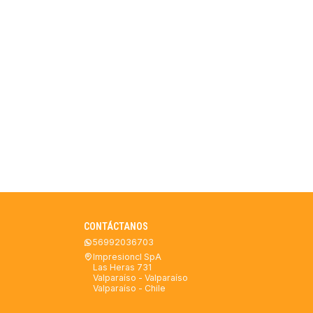
CONTÁCTANOS
56992036703
Impresioncl SpA
Las Heras 731
Valparaíso - Valparaíso
Valparaíso - Chile