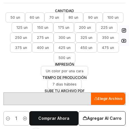
CANTIDAD
50 un
60 un
70 un
80 un
90 un
100 un
125 un
150 un
175 un
200 un
225 un
250 un
275 un
300 un
325 un
350 un
375 un
400 un
425 un
450 un
475 un
500 un
IMPRESIÓN
Un color por una cara
TIEMPO DE PRODUCCIÓN
7 días hábiles
SUBE TU ARCHIVO PDF
Elegir Archivo
Comprar Ahora
Agregar Al Carro
Cantidad