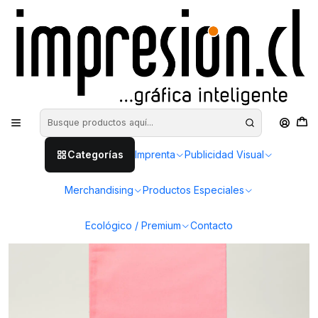
Inicio
Merchandising
Bolsas
Bolsa algodón rosada 132 gr - 30x24 cm
Categorías
Imprenta
Publicidad Visual
Merchandising
Productos Especiales
Ecológico / Premium
Contacto