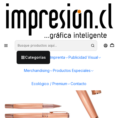
Inicio
Merchandising
Lápices corporativos
Bolígrafo roller pen metálico encobrizado
Categorías
Imprenta
Publicidad Visual
Merchandising
Productos Especiales
Ecológico / Premium
Contacto