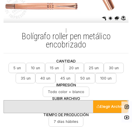
|
Bolígrafo roller pen metálico
encobrizado
CANTIDAD
5 un
10 un
15 un
20 un
25 un
30 un
35 un
40 un
45 un
50 un
100 un
IMPRESIÓN
Todo color + blanco
SUBIR ARCHIVO
Elegir Archivo
TIEMPO DE PRODUCCIÓN
7 días hábiles